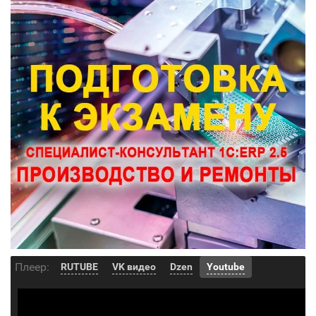
Плеер:
RUTUBE
VK видео
Dzen
Youtube